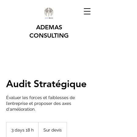
ADEMAS
CONSULTING
Audit Stratégique
Évaluer les forces et faiblesses de
l’entreprise et proposer des axes
d'amélioration.
Sur
devis
3 days 18 h
3
Sur devis
d