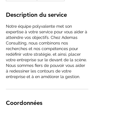
a
y
Description du service
s
1
Notre équipe polyvalente met son
8
expertise à votre service pour vous aider à
h
atteindre vos objectifs. Chez Ademas
Consulting, nous combinons nos
recherches et nos compétences pour
redéfinir votre stratégie, et ainsi, placer
votre entreprise sur le devant de la scène.
Nous sommes fiers de pouvoir vous aider
à redessiner les contours de votre
entreprise et à en améliorer la gestion.
Coordonnées
0603907105
marc-antoine.selaquet@ademas-
consulting.com