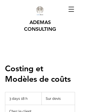
ADEMAS
CONSULTING
Costing et
Modèles de coûts
Sur
devis
3 days 18 h
3
Sur devis
d
a
Chez le client