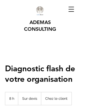
ADEMAS
CONSULTING
Diagnostic flash de
votre organisation
Sur
devis
8 h
8
Sur devis
Chez le client
h